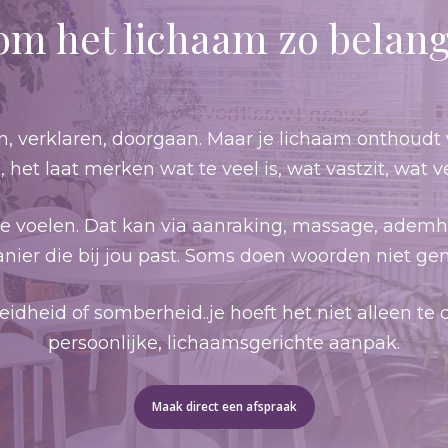
m het lichaam zo belangr
, verklaren, doorgaan. Maar je lichaam onthoudt 
k, het laat merken wat te veel is, wat vastzit, wa
e voelen. Dat kan via aanraking, massage, ademha
anier die bij jou past. Soms doen woorden niet ge
dheid of somberheid..je hoeft het niet alleen te d
persoonlijke, lichaamsgerichte aanpak.
Maak direct een afspraak