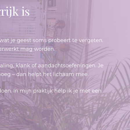
ijk is
wat je geest soms probeert te vergeten.
t verwerkt mag worden.
ling, klank of aandachtsoefeningen. Je
noeg – dan helpt het lichaam mee.
oen. In mijn praktijk help ik je met een