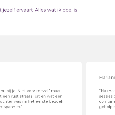
zelf ervaart. Alles wat ik doe, is
Mariann
“
nu bij je. Niet voor mezelf maar
Na maa
 een rust straal jij uit en wat een
sessies 
dochter was na het eerste bezoek
combina
”
ontspannen.
geholpe