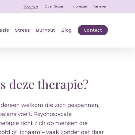
Men
Voor wie
Over Susan
Impressie
Tarieven
ssie
Stress
Burnout
Blog
Contact
is deze therapie?
s iedereen welkom die zich gespannen,
balans voelt. Psychosociale
herapie richt zich op mensen die
oofd of lichaam – vaak zonder dat daar