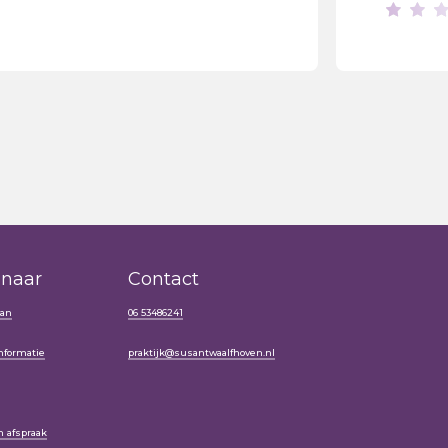
 naar
Contact
san
06 53486241
informatie
praktijk@susantwaalfhoven.nl
 afspraak