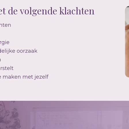
t de volgende klachten
chten
rgie
delijke oorzaak
n
rstelt
e maken met jezelf