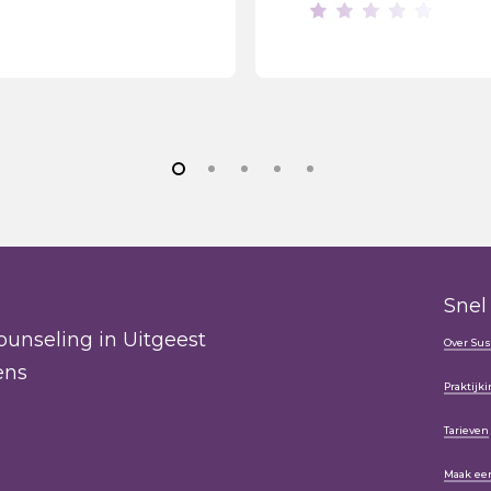
Snel
ounseling in Uitgeest
Over Su
ens
Praktijk
Tarieven
Maak een