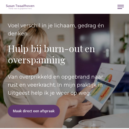
Men
Skip
Men
to
main
Voel verschil in je lichaam, gedrag én
content
denken
Hulp bij burn-out en
overspanning
Van overprikkeld en opgebrand naar
rust en veerkracht. In mijn praktijk in
Uitgeest help ik je weer op weg.
Maak direct een afspraak